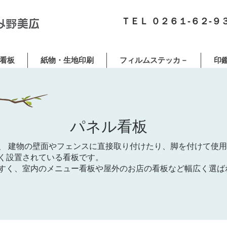
​ＴＥＬ ０２６１-６２-９
看板
紙物・生地印刷
フィルムステッカ－
印
パネル看板
、 建物の壁面やフェンスに直接取り付けたり、脚を付けて使
く設置されている看板です。
すく、室内のメニュー看板や屋外のお店の看板など幅広く選ば